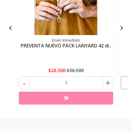
Envío Inmediato
PREVENTA NUEVO PACK LANYARD 42 di..
S
$26.500
$36.500
-
+