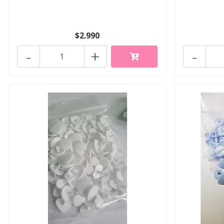
$2.990
-
+
-