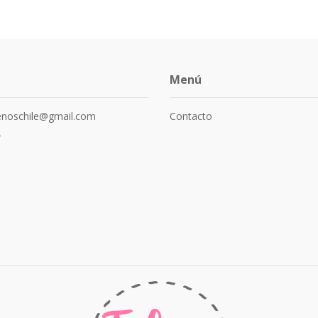
Menú
senoschile@gmail.com
Contacto
4