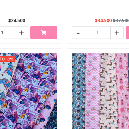
$24.500
$34.500
$37.50
+
-
+
TO -9%