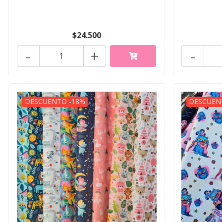
$24.500
-
+
-
DESCUENTO -18%
DESCUEN