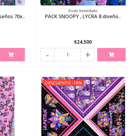
Envío Inmediato
seños 70x..
PACK SNOOPY , LYCRA 8 diseño..
$24.500
-
+
DESCUENTO -18%