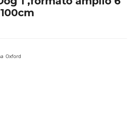
og 1 ,formato amplio 6
x100cm
na Oxford
m