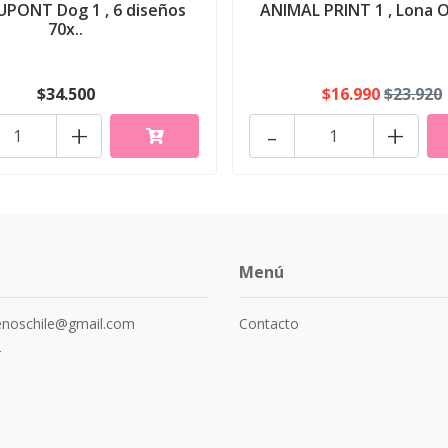
UPONT Dog 1 , 6 diseños
ANIMAL PRINT 1 , Lona O
70x..
$34.500
$16.990
$23.920
+
-
+
Menú
senoschile@gmail.com
Contacto
4