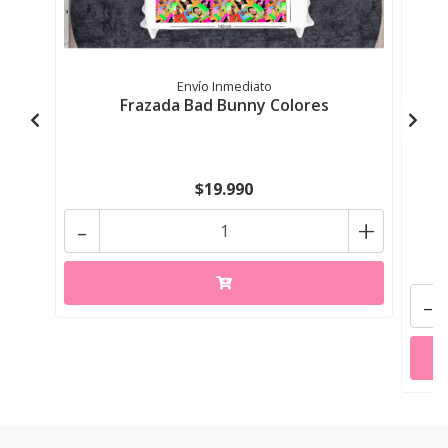
Envío Inmediato
Frazada Bad Bunny Colores
F
$19.990
-
+
-