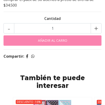
$34.500
Cantidad
-
+
Compartir:
También te puede
interesar
DESCUENTO -16%
DESC