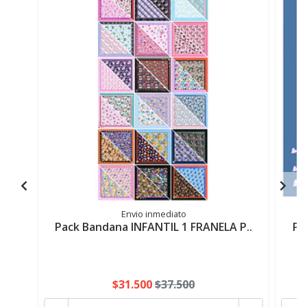
Envio inmediato
Pack Bandana INFANTIL 1 FRANELA P..
Pa
$31.500
$37.500