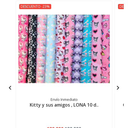
DESCUENTO -23%
DESC
Envío Inmediato
Kitty y sus amigos , LONA 10 d..
CA