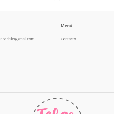
Menú
senoschile@gmail.com
Contacto
4