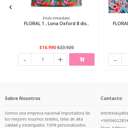
Envío Inmediato
FLORAL 1 , Lona Oxford 8 dis..
FLORAL
$16.990
$23.920
-
+
-
Sobre Nosotros
Contacto
Somos una empresa nacional importadora de
entretelasydi
los mejores insumos textiles, telas de alta
+5695602285
calidad y estampados 100% personalizados.
Store Address,