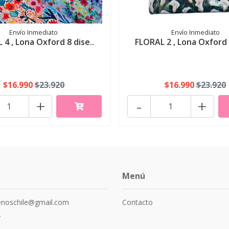
Envío Inmediato
Envío Inmediato
 4 , Lona Oxford 8 dise..
FLORAL 2 , Lona Oxford 8
$16.990
$23.920
$16.990
$23.920
+
-
+
Menú
senoschile@gmail.com
Contacto
4