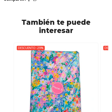
También te puede
interesar
DESCUENTO -29%
DESC