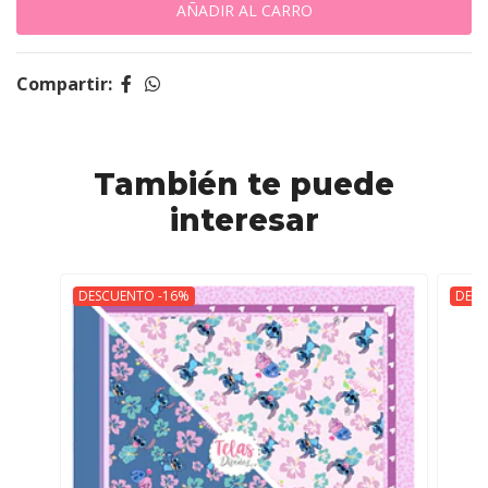
Compartir:
También te puede
interesar
DESCUENTO -16%
DESC