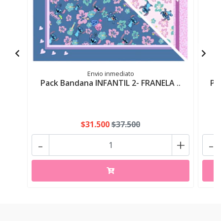
Envio inmediato
Pack Bandana INFANTIL 2- FRANELA ..
Pa
$31.500
$37.500
-
+
-