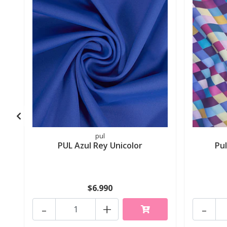
pul
PUL Azul Rey Unicolor
Pu
$6.990
-
+
-