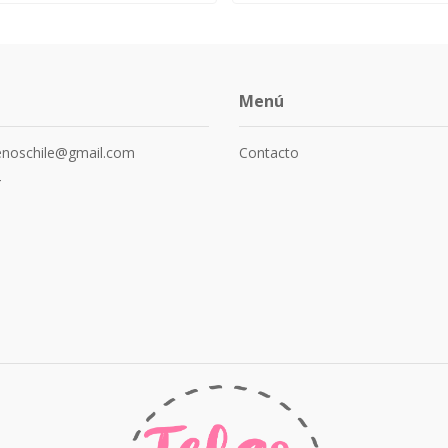
Menú
senoschile@gmail.com
Contacto
4