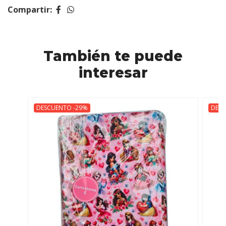
Compartir:
También te puede
interesar
DESCUENTO -29%
DESC