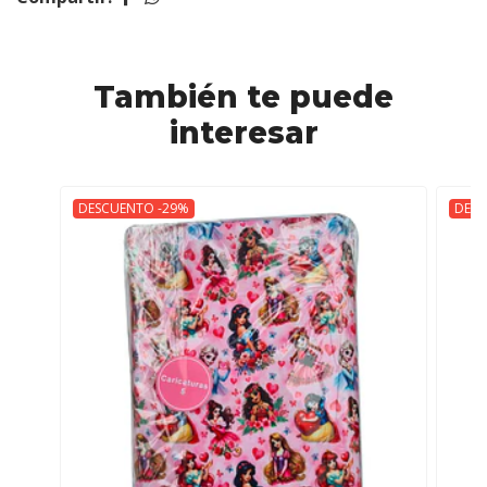
También te puede
interesar
DESCUENTO -29%
DESC