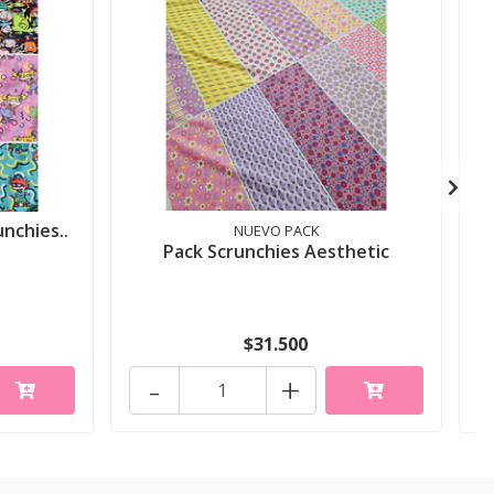
unchies..
NUEVO PACK
Pack Scrunchies Aesthetic
$31.500
-
+